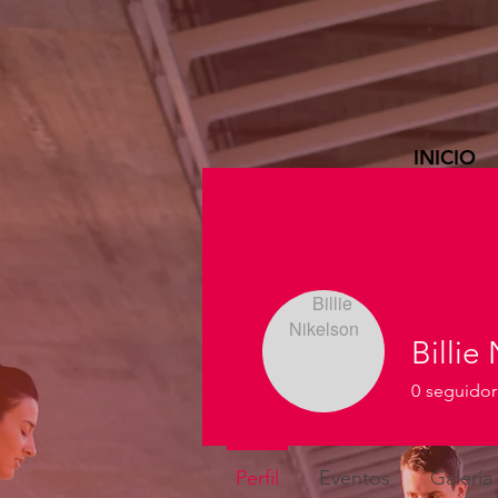
INICIO
Billie
0
seguidor
Perfil
Eventos
Galería