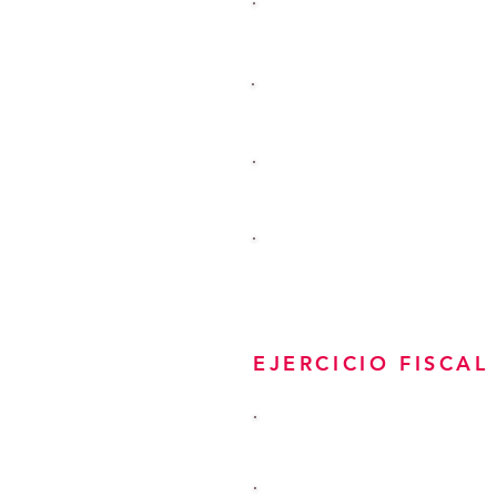
1ER TRIMESTRE
2o TRIMESTRE
3ER TRIMESTRE
4o TRIMESTRE
EJERCICIO FISCAL
ANUAL