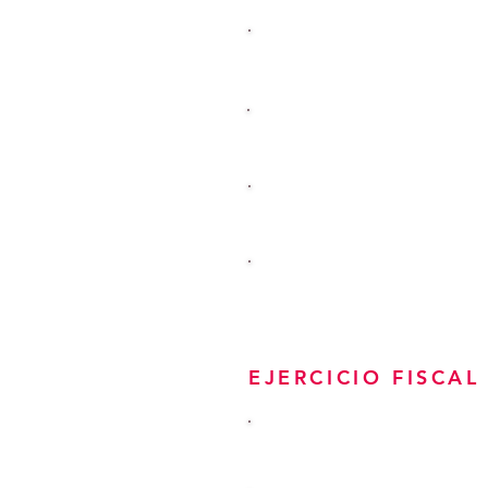
1ER TRIMESTRE
2o TRIMESTRE
3ER TRIMESTRE
4o TRIMESTRE
EJERCICIO FISCAL
ANUAL