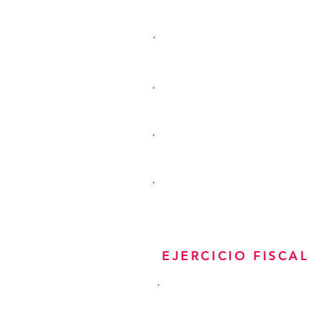
ANUAL
1ER TRIMESTRE
2o TRIMESTRE
3ER TRIMESTRE
4o TRIMESTRE
EJERCICIO FISCAL
ANUAL