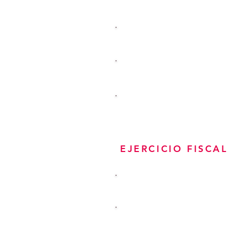
1ER TRIMESTRE
2o TRIMESTRE
3ER TRIMESTRE
4o TRIMESTRE
EJERCICIO FISCA
ANUAL
2o TRIMESTRE