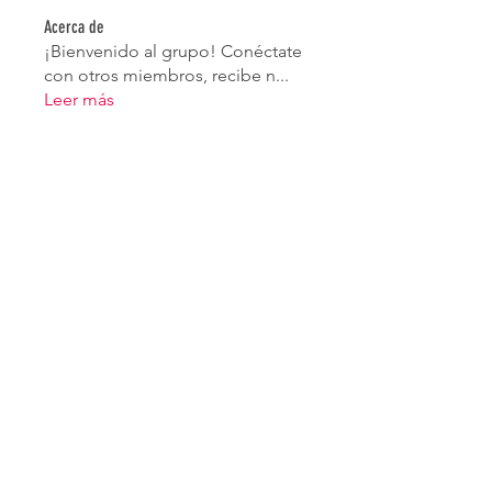
Acerca de
¡Bienvenido al grupo! Conéctate
con otros miembros, recibe n
...
Leer más
Miembros
Sunny
Seguir
Sunny
betterhealth27
Seguir
betterhealth27
Sia Enko
Seguir
brockfrancis640
Seguir
brockfrancis640
Zakk Daniel
Seguir
Ver todos los miembros (29)
© 2023