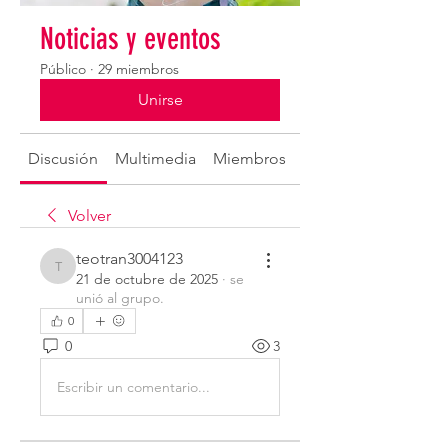
Noticias y eventos
Público
·
29 miembros
Unirse
Discusión
Multimedia
Miembros
Acerca de
Volver
teotran3004123
teotran3004123
21 de octubre de 2025
·
se
unió al grupo.
0
0
3
Escribir un comentario...