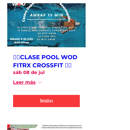
🏊‍♂️CLASE POOL WOD
FITRX CROSSFIT 🏊‍♀️
sáb 08 de jul
Leer más
Detalles