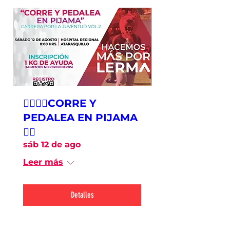
🏃‍♀️🏃‍♂️CORRE Y
PEDALEA EN PIJAMA
🚴‍♀️
sáb 12 de ago
Leer más
Detalles