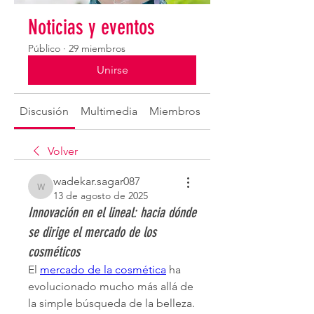
Noticias y eventos
Público
·
29 miembros
Unirse
Discusión
Multimedia
Miembros
Acerca de
Volver
wadekar.sagar087
wadekar.sagar087
13 de agosto de 2025
Innovación en el lineal: hacia dónde
se dirige el mercado de los
cosméticos
El 
mercado de la cosmética
 ha 
evolucionado mucho más allá de 
la simple búsqueda de la belleza. 