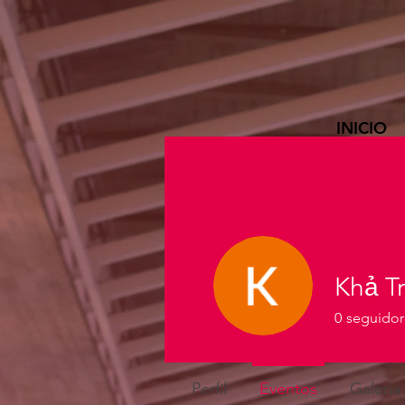
INICIO
Khả T
0
seguidor
Perfil
Eventos
Galería